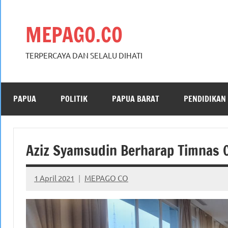
Skip
to
MEPAGO.CO
content
TERPERCAYA DAN SELALU DIHATI
PAPUA
POLITIK
PAPUA BARAT
PENDIDIKAN
Aziz Syamsudin Berharap Timnas C
1 April 2021
MEPAGO CO
No
comments