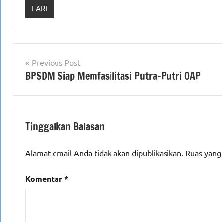
LARI
Navigasi
Previous Post
BPSDM Siap Memfasilitasi Putra-Putri OAP
pos
Tinggalkan Balasan
Alamat email Anda tidak akan dipublikasikan.
Ruas yang
Komentar
*