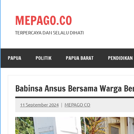
Skip
to
MEPAGO.CO
content
TERPERCAYA DAN SELALU DIHATI
PAPUA
POLITIK
PAPUA BARAT
PENDIDIKAN
Babinsa Ansus Bersama Warga Ber
11 September 2024
MEPAGO CO
No
comments