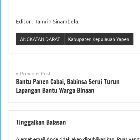
Editor : Tamrin Sinambela.
ANGKATAN DARAT
Kabupaten Kepulauan Yapen
Navigasi
Previous Post
Bantu Panen Cabai, Babinsa Serui Turun
pos
Lapangan Bantu Warga Binaan
Tinggalkan Balasan
Alamat email Anda tidak akan dipublikasikan.
Ruas yang