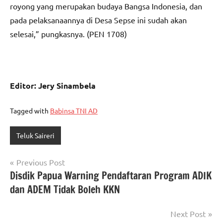
royong yang merupakan budaya Bangsa Indonesia, dan
pada pelaksanaannya di Desa Sepse ini sudah akan
selesai,” pungkasnya. (PEN 1708)
Editor: Jery Sinambela
Tagged with
Babinsa TNI AD
Teluk Saireri
Navigasi
Previous Post
Disdik Papua Warning Pendaftaran Program ADIK
pos
dan ADEM Tidak Boleh KKN
Next Post