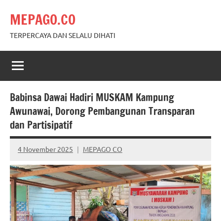
Skip
MEPAGO.CO
to
content
TERPERCAYA DAN SELALU DIHATI
Babinsa Dawai Hadiri MUSKAM Kampung
Awunawai, Dorong Pembangunan Transparan
dan Partisipatif
4 November 2025
MEPAGO CO
No
comments