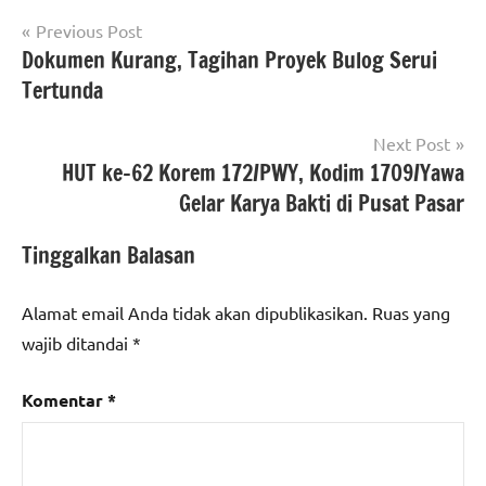
Navigasi
Previous Post
Dokumen Kurang, Tagihan Proyek Bulog Serui
pos
Tertunda
Next Post
HUT ke-62 Korem 172/PWY, Kodim 1709/Yawa
Gelar Karya Bakti di Pusat Pasar
Tinggalkan Balasan
Alamat email Anda tidak akan dipublikasikan.
Ruas yang
wajib ditandai
*
Komentar
*