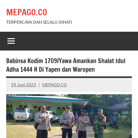
Skip
MEPAGO.CO
to
content
TERPERCAYA DAN SELALU DIHATI
Babinsa Kodim 1709/Yawa Amankan Shalat Idul
Adha 1444 H Di Yapen dan Waropen
29 Juni 2023
MEPAGO CO
No
comments