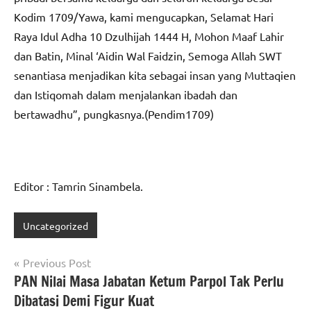
Kodim 1709/Yawa, kami mengucapkan, Selamat Hari
Raya Idul Adha 10 Dzulhijah 1444 H, Mohon Maaf Lahir
dan Batin, Minal ‘Aidin Wal Faidzin, Semoga Allah SWT
senantiasa menjadikan kita sebagai insan yang Muttaqien
dan Istiqomah dalam menjalankan ibadah dan
bertawadhu”, pungkasnya.(Pendim1709)
Editor : Tamrin Sinambela.
Uncategorized
Navigasi
Previous Post
PAN Nilai Masa Jabatan Ketum Parpol Tak Perlu
pos
Dibatasi Demi Figur Kuat