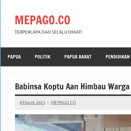
Skip
to
MEPAGO.CO
content
TERPERCAYA DAN SELALU DIHATI
PAPUA
POLITIK
PAPUA BARAT
PENDIDIKAN
Babinsa Koptu Aan Himbau Warga 
8 Maret 2023
MEPAGO CO
No
comments