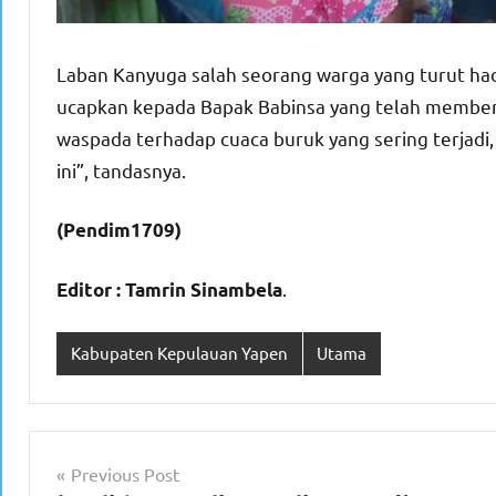
Laban Kanyuga salah seorang warga yang turut hadi
ucapkan kepada Bapak Babinsa yang telah member
waspada terhadap cuaca buruk yang sering terjad
ini”, tandasnya.
(Pendim1709)
.
Editor : Tamrin Sinambela
Kabupaten Kepulauan Yapen
Utama
Navigasi
Previous Post