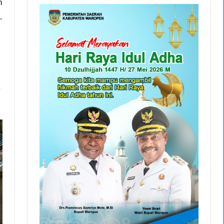
n
.
t