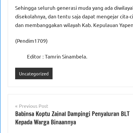
Sehingga seluruh generasi muda yang ada diwilaya
disekolahnya, dan tentu saja dapat mengejar cit
dan membanggakan wilayah Kab. Kepulauan Yapen
(Pendim1709)
Editor : Tamrin Sinambela.
Uncategorized
Navigasi
Previous Post
Babinsa Koptu Zainal Dampingi Penyaluran BLT
pos
Kepada Warga Binaannya