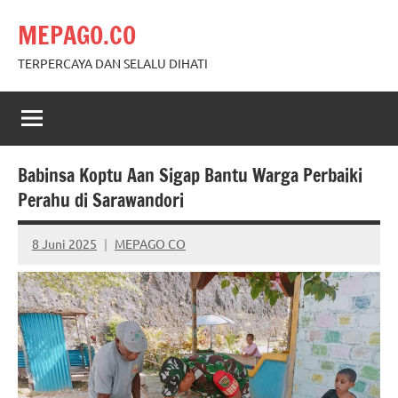
Skip
MEPAGO.CO
to
content
TERPERCAYA DAN SELALU DIHATI
Babinsa Koptu Aan Sigap Bantu Warga Perbaiki
Perahu di Sarawandori
8 Juni 2025
MEPAGO CO
No
comments