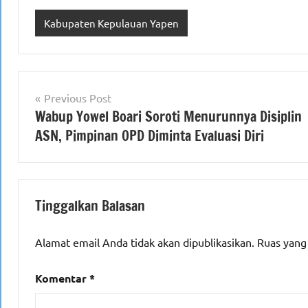
Kabupaten Kepulauan Yapen
Navigasi
Previous Post
Wabup Yowel Boari Soroti Menurunnya Disiplin
pos
ASN, Pimpinan OPD Diminta Evaluasi Diri
Tinggalkan Balasan
Alamat email Anda tidak akan dipublikasikan.
Ruas yang
Komentar
*