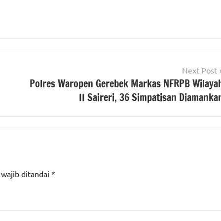
Next Post
Polres Waropen Gerebek Markas NFRPB Wilaya
II Saireri, 36 Simpatisan Diamanka
 wajib ditandai
*