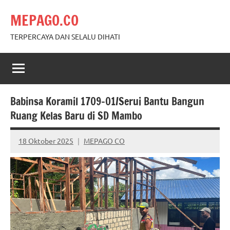
Skip
MEPAGO.CO
to
content
TERPERCAYA DAN SELALU DIHATI
Babinsa Koramil 1709-01/Serui Bantu Bangun
Ruang Kelas Baru di SD Mambo
18 Oktober 2025
MEPAGO CO
No
comments