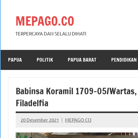
Skip
to
MEPAGO.CO
content
TERPERCAYA DAN SELALU DIHATI
PAPUA
POLITIK
PAPUA BARAT
PENDIDIKAN
Babinsa Koramil 1709-05/Wartas, 
Filadelfia
20 Desember 2021
MEPAGO CO
No
comments