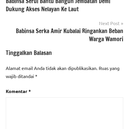
Babinsa Serui Bantu Bangun Jembatan Demi
pos
Dukung Akses Nelayan Ke Laut
Next Post
Babinsa Serka Amir Kubalai Ringankan Beban
Warga Wamori
Tinggalkan Balasan
Alamat email Anda tidak akan dipublikasikan.
Ruas yang
wajib ditandai
*
Komentar
*