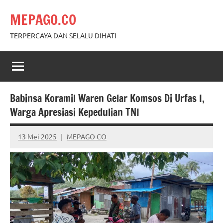
Skip
MEPAGO.CO
to
content
TERPERCAYA DAN SELALU DIHATI
Babinsa Koramil Waren Gelar Komsos Di Urfas I,
Warga Apresiasi Kepedulian TNI
13 Mei 2025
MEPAGO CO
No
comments