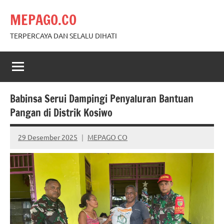
Skip
MEPAGO.CO
to
content
TERPERCAYA DAN SELALU DIHATI
Babinsa Serui Dampingi Penyaluran Bantuan
Pangan di Distrik Kosiwo
29 Desember 2025
MEPAGO CO
No
comments