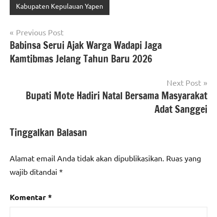
Kabupaten Kepulauan Yapen
Navigasi
Previous Post
Babinsa Serui Ajak Warga Wadapi Jaga
pos
Kamtibmas Jelang Tahun Baru 2026
Next Post
Bupati Mote Hadiri Natal Bersama Masyarakat
Adat Sanggei
Tinggalkan Balasan
Alamat email Anda tidak akan dipublikasikan.
Ruas yang
wajib ditandai
*
Komentar
*