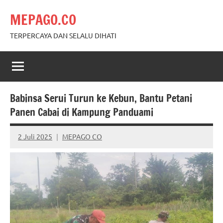
Skip
MEPAGO.CO
to
content
TERPERCAYA DAN SELALU DIHATI
Babinsa Serui Turun ke Kebun, Bantu Petani
Panen Cabai di Kampung Panduami
2 Juli 2025
MEPAGO CO
No
comments