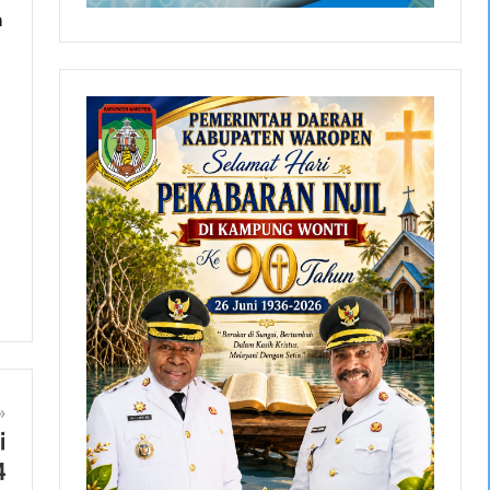
n
i
4