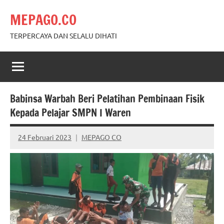
Skip
MEPAGO.CO
to
content
TERPERCAYA DAN SELALU DIHATI
Babinsa Warbah Beri Pelatihan Pembinaan Fisik
Kepada Pelajar SMPN I Waren
24 Februari 2023
MEPAGO CO
No
comments