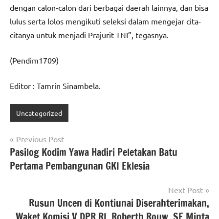
dengan calon-calon dari berbagai daerah lainnya, dan bisa
lulus serta lolos mengikuti seleksi dalam mengejar cita-
citanya untuk menjadi Prajurit TNI”, tegasnya.
(Pendim1709)
Editor : Tamrin Sinambela.
Uncategorized
Navigasi
Previous Post
Pasilog Kodim Yawa Hadiri Peletakan Batu
pos
Pertama Pembangunan GKI Eklesia
Next Post
Rusun Uncen di Kontiunai Diserahterimakan,
Waket Komisi V DPR RI, Roberth Rouw, SE Minta