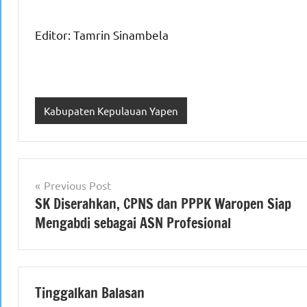
Editor: Tamrin Sinambela
Kabupaten Kepulauan Yapen
Navigasi
Previous Post
SK Diserahkan, CPNS dan PPPK Waropen Siap
pos
Mengabdi sebagai ASN Profesional
Tinggalkan Balasan