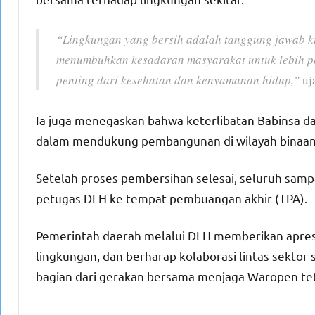
“Lingkungan yang bersih adalah tanggung jawab kit
menumbuhkan kesadaran masyarakat untuk lebih pe
penting dari kesehatan dan kenyamanan hidup,”
uj
Ia juga menegaskan bahwa keterlibatan Babinsa da
dalam mendukung pembangunan di wilayah binaan
Setelah proses pembersihan selesai, seluruh samp
petugas DLH ke tempat pembuangan akhir (TPA).
Pemerintah daerah melalui DLH memberikan apres
lingkungan, dan berharap kolaborasi lintas sektor s
bagian dari gerakan bersama menjaga Waropen tet