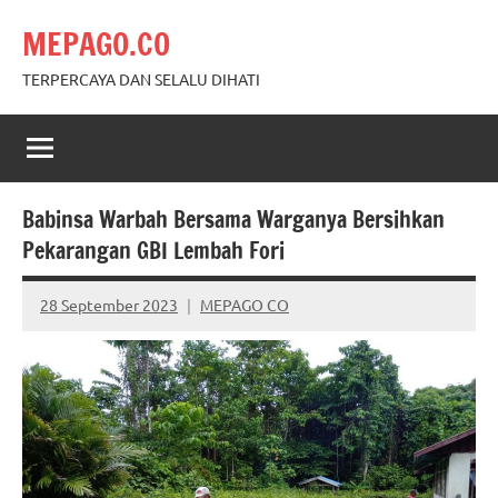
Skip
MEPAGO.CO
to
content
TERPERCAYA DAN SELALU DIHATI
Babinsa Warbah Bersama Warganya Bersihkan
Pekarangan GBI Lembah Fori
28 September 2023
MEPAGO CO
No
comments