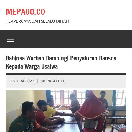
Skip
MEPAGO.CO
to
content
TERPERCAYA DAN SELALU DIHATI
Babinsa Warbah Dampingi Penyaluran Bansos
Kepada Warga Usaiwa
15 Juni 2023
MEPAGO CO
No
comments