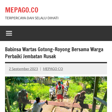
Skip
MEPAGO.CO
to
content
TERPERCAYA DAN SELALU DIHATI
Babinsa Wartas Gotong-Royong Bersama Warga
Perbaiki Jembatan Rusak
2 September 2023
MEPAGO CO
No
comments