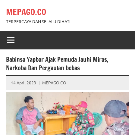
Skip
MEPAGO.CO
to
content
TERPERCAYA DAN SELALU DIHATI
Babinsa Yapbar Ajak Pemuda Jauhi Miras,
Narkoba Dan Pergaulan bebas
14 April 2023
MEPAGO CO
No
comments