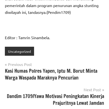
pemerintah dalam program penurunan angka stunting
diwilayah ini, tandasnya.(Pendim1709)
Editor : Tamrin Sinambela.
Uncategorized
Navigasi
Previous Post
Kasi Humas Polres Yapen, Iptu M. Borut Minta
pos
Warga Waspada Maraknya Pencurian
Next Post
Dandim 1709/Yawa Motivasi Peningkatan Kinerja
Prajuritnya Lewat Jamdan