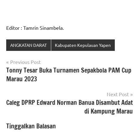
Editor : Tamrin Sinambela.
ANGKATAN DARAT
Kabupaten Kepulauan Yapen
Navigasi
Previous Post
Tonny Tesar Buka Turnamen Sepakbola PAM Cup
pos
Marau 2023
Next Post
Caleg DPRP Edward Norman Banua Disambut Adat
di Kampung Marau
Tinggalkan Balasan