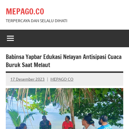
Skip
MEPAGO.CO
to
content
TERPERCAYA DAN SELALU DIHATI
Babinsa Yapbar Edukasi Nelayan Antisipasi Cuaca
Buruk Saat Melaut
17 Desember 2023
MEPAGO CO
No
comments