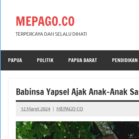
Skip
to
MEPAGO.CO
content
TERPERCAYA DAN SELALU DIHATI
PAPUA
POLITIK
PAPUA BARAT
PENDIDIKAN
Babinsa Yapsel Ajak Anak-Anak 
12 Maret 2024
MEPAGO CO
No
comments