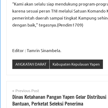
“Kami akan selalu siap mendukung program-program
karena sesuai peran TNI melalui Satuan Komando 
pemerintah daerah sampai tingkat Kampung sehingg
dengan baik,” tegasnya.(Pendim1709)
Editor : Tamrin Sinambela.
ANGKATAN DARAT
Kabupaten Kepulauan Yapen
Navigasi
Previous Post
Dinas Ketahanan Pangan Yapen Gelar Distribusi
pos
Bantuan, Perketat Seleksi Penerima