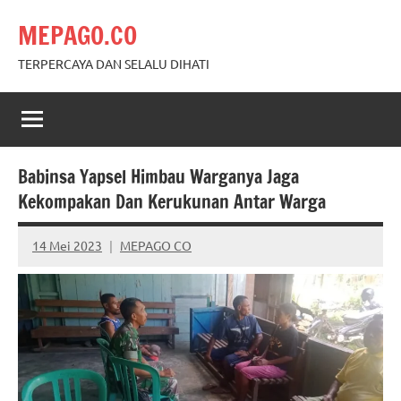
Skip
MEPAGO.CO
to
content
TERPERCAYA DAN SELALU DIHATI
Babinsa Yapsel Himbau Warganya Jaga
Kekompakan Dan Kerukunan Antar Warga
14 Mei 2023
MEPAGO CO
No
comments