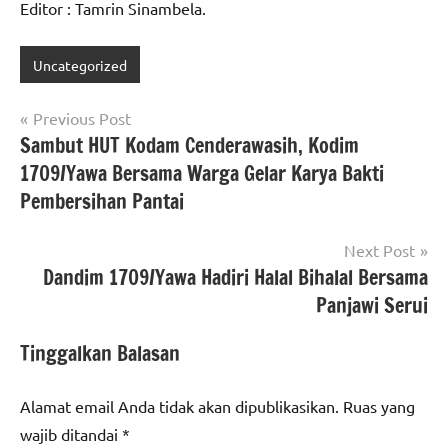
Editor : Tamrin Sinambela.
Uncategorized
Navigasi
Previous Post
Sambut HUT Kodam Cenderawasih, Kodim
pos
1709/Yawa Bersama Warga Gelar Karya Bakti
Pembersihan Pantai
Next Post
Dandim 1709/Yawa Hadiri Halal Bihalal Bersama
Panjawi Serui
Tinggalkan Balasan
Alamat email Anda tidak akan dipublikasikan.
Ruas yang
wajib ditandai
*