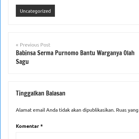
Uncategorized
Navigasi
Previous Post
Babinsa Serma Purnomo Bantu Warganya Olah
pos
Sagu
Tinggalkan Balasan
Alamat email Anda tidak akan dipublikasikan.
Ruas yang
Komentar
*