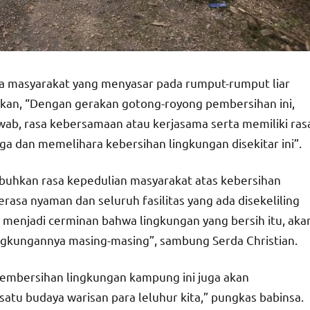
a masyarakat yang menyasar pada rumput-rumput liar
takan, “Dengan gerakan gotong-royong pembersihan ini,
b, rasa kebersamaan atau kerjasama serta memiliki ras
a dan memelihara kebersihan lingkungan disekitar ini”.
mbuhkan rasa kepedulian masyarakat atas kebersihan
rasa nyaman dan seluruh fasilitas yang ada disekeliling
t menjadi cerminan bahwa lingkungan yang bersih itu, aka
ngkungannya masing-masing”, sambung Serda Christian.
 pembersihan lingkungan kampung ini juga akan
atu budaya warisan para leluhur kita,” pungkas babinsa.