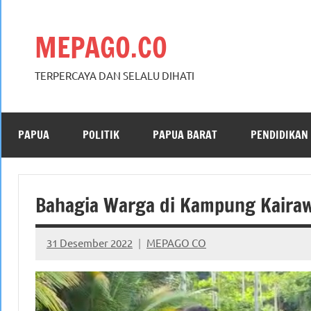
Skip
to
MEPAGO.CO
content
TERPERCAYA DAN SELALU DIHATI
PAPUA
POLITIK
PAPUA BARAT
PENDIDIKAN
Bahagia Warga di Kampung Kairaw
31 Desember 2022
MEPAGO CO
No
comments