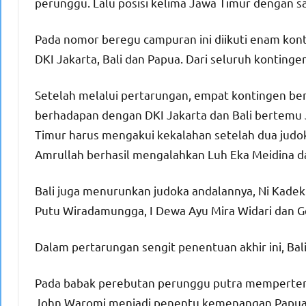
perunggu. Lalu posisi kelima Jawa Timur dengan s
Pada nomor beregu campuran ini diikuti enam kont
DKI Jakarta, Bali dan Papua. Dari seluruh kontin
Setelah melalui pertarungan, empat kontingen berh
berhadapan dengan DKI Jakarta dan Bali bertemu 
Timur harus mengakui kekalahan setelah dua judo
Amrullah berhasil mengalahkan Luh Eka Meidina da
Bali juga menurunkan judoka andalannya, Ni Kadek A
Putu Wiradamungga, I Dewa Ayu Mira Widari dan 
Dalam pertarungan sengit penentuan akhir ini, Bal
Pada babak perebutan perunggu putra memperte
John Waromi menjadi penentu kemenangan Papua 