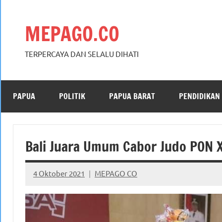
Skip
to
MEPAGO.CO
content
TERPERCAYA DAN SELALU DIHATI
PAPUA
POLITIK
PAPUA BARAT
PENDIDIKAN
Bali Juara Umum Cabor Judo PON 
4 Oktober 2021
MEPAGO CO
No
comments