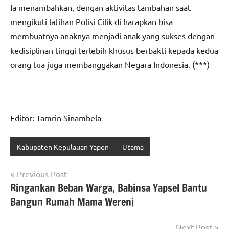
Ia menambahkan, dengan aktivitas tambahan saat
mengikuti latihan Polisi Cilik di harapkan bisa
membuatnya anaknya menjadi anak yang sukses dengan
kedisiplinan tinggi terlebih khusus berbakti kepada kedua
orang tua juga membanggakan Negara Indonesia. (***)
Editor: Tamrin Sinambela
Kabupaten Kepulauan Yapen
Utama
Navigasi
Previous Post
Ringankan Beban Warga, Babinsa Yapsel Bantu
pos
Bangun Rumah Mama Wereni
Next Post