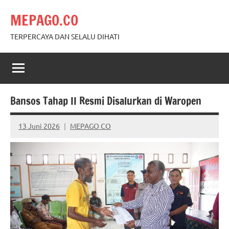
Skip
MEPAGO.CO
to
content
TERPERCAYA DAN SELALU DIHATI
Bansos Tahap II Resmi Disalurkan di Waropen
13 Juni 2026
MEPAGO CO
No
comments