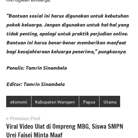
“Bantuan sosial ini harus digunakan untuk kebutuhan
pokok keluarga. Jangan digunakan untuk hal-hal yang
tidak penting, apalagi untuk praktik perjudian online.
Bantuan ini harus benar-benar memberikan manfaat
bagi kesejahteraan keluarga penerima,” pungkasnya
.
Penulis: Tamrin Sinambela
Editor: Tamrin Sinambela
ekonomi
Kabupaten Waropen
Papua
Utama
Navigasi
Previous Post
Viral Video Ulat di Ompreng MBG, Siswa SMPN
pos
Urei Faisei Minta Maaf