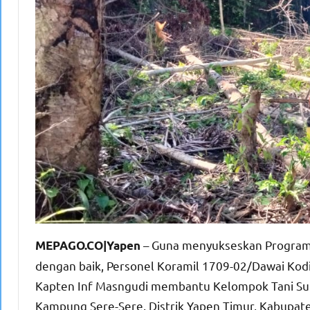
– Guna menyukseskan Program K
MEPAGO.CO|Yapen
dengan baik, Personel Koramil 1709-02/Dawai Kod
Kapten Inf Masngudi membantu Kelompok Tani Suk
Kampung Sere-Sere, Distrik Yapen Timur, Kabupat