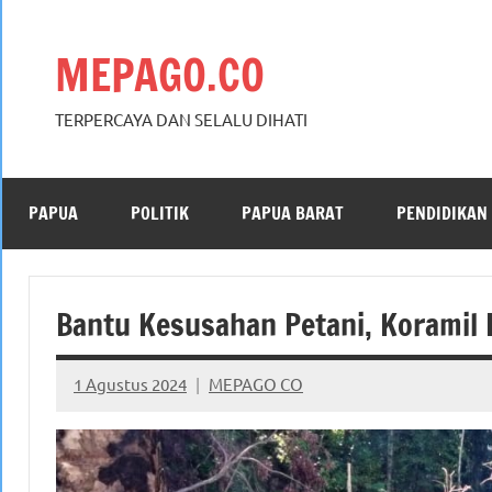
Skip
to
MEPAGO.CO
content
TERPERCAYA DAN SELALU DIHATI
PAPUA
POLITIK
PAPUA BARAT
PENDIDIKAN
Bantu Kesusahan Petani, Koramil 
1 Agustus 2024
MEPAGO CO
No
comments