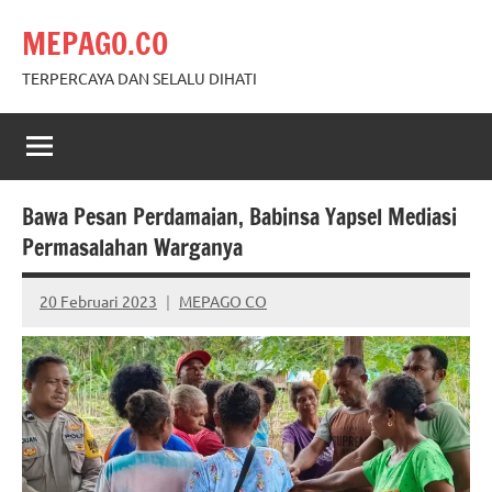
Skip
MEPAGO.CO
to
content
TERPERCAYA DAN SELALU DIHATI
Bawa Pesan Perdamaian, Babinsa Yapsel Mediasi
Permasalahan Warganya
20 Februari 2023
MEPAGO CO
No
comments