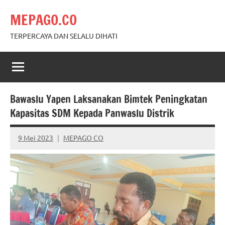
Skip
MEPAGO.CO
to
content
TERPERCAYA DAN SELALU DIHATI
Bawaslu Yapen Laksanakan Bimtek Peningkatan
Kapasitas SDM Kepada Panwaslu Distrik
9 Mei 2023
MEPAGO CO
No
comments