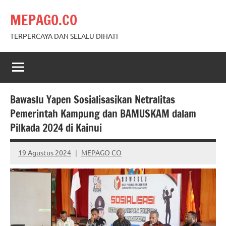
Skip
MEPAGO.CO
to
content
TERPERCAYA DAN SELALU DIHATI
Bawaslu Yapen Sosialisasikan Netralitas
Pemerintah Kampung dan BAMUSKAM dalam
Pilkada 2024 di Kainui
19 Agustus 2024
MEPAGO CO
No
comments