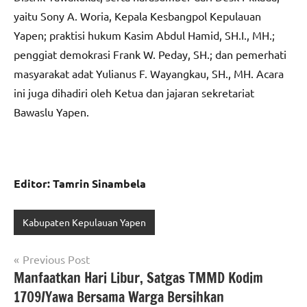
yaitu Sony A. Woria, Kepala Kesbangpol Kepulauan
Yapen; praktisi hukum Kasim Abdul Hamid, SH.I., MH.;
penggiat demokrasi Frank W. Peday, SH.; dan pemerhati
masyarakat adat Yulianus F. Wayangkau, SH., MH. Acara
ini juga dihadiri oleh Ketua dan jajaran sekretariat
Bawaslu Yapen.
Editor: Tamrin Sinambela
Kabupaten Kepulauan Yapen
Navigasi
Previous Post
Manfaatkan Hari Libur, Satgas TMMD Kodim
pos
1709/Yawa Bersama Warga Bersihkan