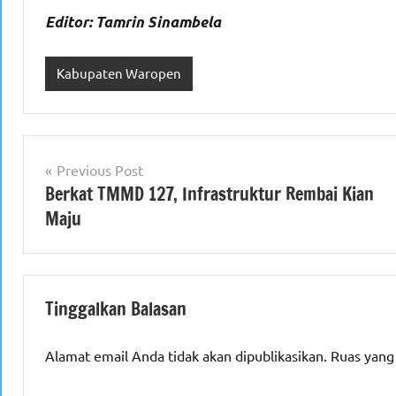
Editor: Tamrin Sinambela
Kabupaten Waropen
Navigasi
Previous Post
Berkat TMMD 127, Infrastruktur Rembai Kian
pos
Maju
Tinggalkan Balasan
Alamat email Anda tidak akan dipublikasikan.
Ruas yang