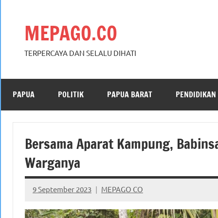
Skip
to
MEPAGO.CO
content
TERPERCAYA DAN SELALU DIHATI
PAPUA
POLITIK
PAPUA BARAT
PENDIDIKAN
Bersama Aparat Kampung, Babinsa
Warganya
9 September 2023
MEPAGO CO
No
comments