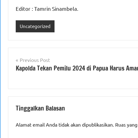
Editor : Tamrin Sinambela.
Uncategorized
Navigasi
Previous Post
Kapolda Tekan Pemilu 2024 di Papua Harus Ama
pos
Tinggalkan Balasan
Alamat email Anda tidak akan dipublikasikan.
Ruas yang