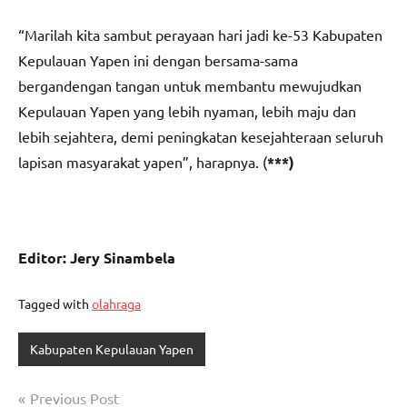
“Marilah kita sambut perayaan hari jadi ke-53 Kabupaten
Kepulauan Yapen ini dengan bersama-sama
bergandengan tangan untuk membantu mewujudkan
Kepulauan Yapen yang lebih nyaman, lebih maju dan
lebih sejahtera, demi peningkatan kesejahteraan seluruh
lapisan masyarakat yapen”, harapnya. (
***)
Editor: Jery Sinambela
Tagged with
olahraga
Kabupaten Kepulauan Yapen
Navigasi
Previous Post