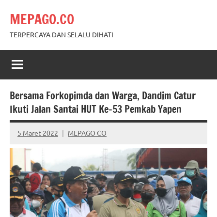
Skip
MEPAGO.CO
to
content
TERPERCAYA DAN SELALU DIHATI
Bersama Forkopimda dan Warga, Dandim Catur
Ikuti Jalan Santai HUT Ke-53 Pemkab Yapen
5 Maret 2022
MEPAGO CO
No
comments