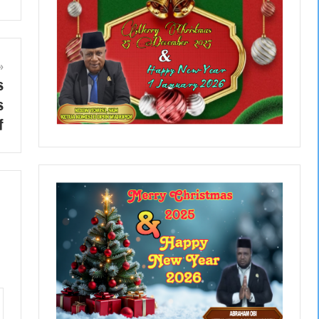
s
s
f