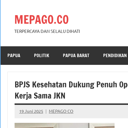
Skip
to
MEPAGO.CO
content
TERPERCAYA DAN SELALU DIHATI
PAPUA
POLITIK
PAPUA BARAT
PENDIDIKAN
BPJS Kesehatan Dukung Penuh Oper
Kerja Sama JKN
19 Juni 2025
MEPAGO CO
No
comments