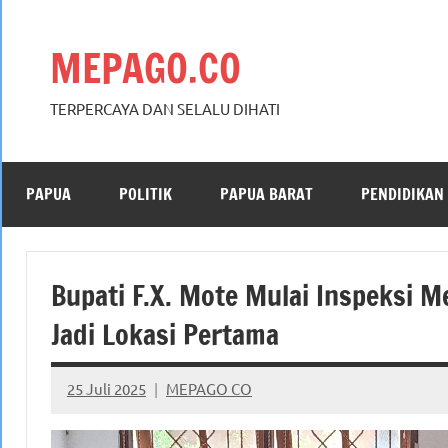
Skip
to
MEPAGO.CO
content
TERPERCAYA DAN SELALU DIHATI
PAPUA
POLITIK
PAPUA BARAT
PENDIDIKAN
Bupati F.X. Mote Mulai Inspeksi 
Jadi Lokasi Pertama
25 Juli 2025
MEPAGO CO
No
comments