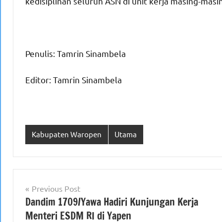
kedisiplinan seluruh ASN di unit kerja masing-masi
Penulis: Tamrin Sinambela
Editor: Tamrin Sinambela
Kabupaten Waropen
Utama
Navigasi
Previous Post
Dandim 1709/Yawa Hadiri Kunjungan Kerja
pos
Menteri ESDM RI di Yapen