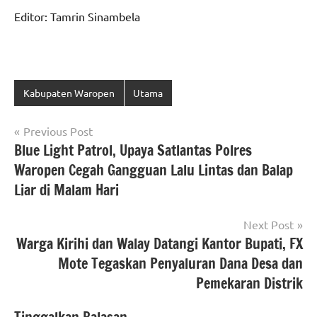
Editor: Tamrin Sinambela
Kabupaten Waropen
Utama
Navigasi
Previous Post
Blue Light Patrol, Upaya Satlantas Polres
pos
Waropen Cegah Gangguan Lalu Lintas dan Balap
Liar di Malam Hari
Next Post
Warga Kirihi dan Walay Datangi Kantor Bupati, FX
Mote Tegaskan Penyaluran Dana Desa dan
Pemekaran Distrik