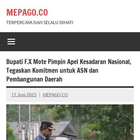
Skip
MEPAGO.CO
to
content
TERPERCAYA DAN SELALU DIHATI
Bupati F.X Mote Pimpin Apel Kesadaran Nasional,
Tegaskan Komitmen untuk ASN dan
Pembangunan Daerah
17 Juni 2025
MEPAGO CO
No
comments