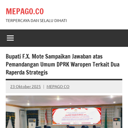
Skip
MEPAGO.CO
to
content
TERPERCAYA DAN SELALU DIHATI
Bupati F.X. Mote Sampaikan Jawaban atas
Pemandangan Umum DPRK Waropen Terkait Dua
Raperda Strategis
23 Oktober 2025
MEPAGO CO
No
comments