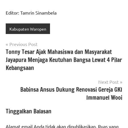
Editor: Tamrin Sinambela
Kabupaten Waropen
Navigasi
Previous Post
Tonny Tesar Ajak Mahasiswa dan Masyarakat
pos
Jayapura Menjaga Keutuhan Bangsa Lewat 4 Pilar
Kebangsaan
Next Post
Babinsa Ansus Dukung Renovasi Gereja GKI
Immanuel Wooi
Tinggalkan Balasan
Alamat email Anda tidak akan dipublikasikan.
Ruas yang