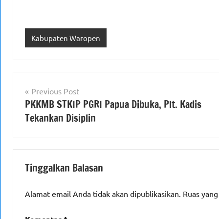
Kabupaten Waropen
Navigasi
Previous Post
PKKMB STKIP PGRI Papua Dibuka, Plt. Kadis
pos
Tekankan Disiplin
Tinggalkan Balasan
Alamat email Anda tidak akan dipublikasikan.
Ruas yang