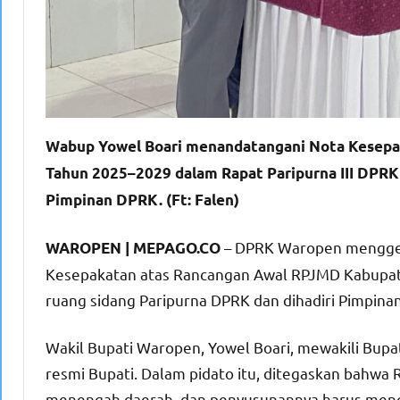
Wabup Yowel Boari menandatangani Nota Kesep
Tahun 2025–2029 dalam Rapat Paripurna III DPRK, 
Pimpinan DPRK. (Ft: Falen)
– DPRK Waropen menggela
WAROPEN | MEPAGO.CO
Kesepakatan atas Rancangan Awal RPJMD Kabupat
ruang sidang Paripurna DPRK dan dihadiri Pimpina
Wakil Bupati Waropen, Yowel Boari, mewakili Bupa
resmi Bupati. Dalam pidato itu, ditegaskan bahw
menengah daerah, dan penyusunannya harus meng