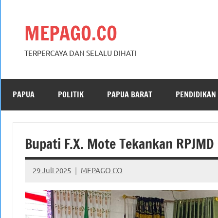
Skip
to
MEPAGO.CO
content
TERPERCAYA DAN SELALU DIHATI
PAPUA
POLITIK
PAPUA BARAT
PENDIDIKAN
Bupati F.X. Mote Tekankan RPJM
29 Juli 2025
MEPAGO CO
No
comments