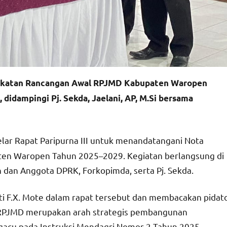
akatan Rancangan Awal RPJMD Kabupaten Waropen
didampingi Pj. Sekda, Jaelani, AP, M.Si bersama
r Rapat Paripurna III untuk menandatangani Nota
en Waropen Tahun 2025–2029. Kegiatan berlangsung di
n dan Anggota DPRK, Forkopimda, serta Pj. Sekda.
ti F.X. Mote dalam rapat tersebut dan membacakan pidat
a RPJMD merupakan arah strategis pembangunan
acu pada Instruksi Mendagri Nomor 2 Tahun 2025