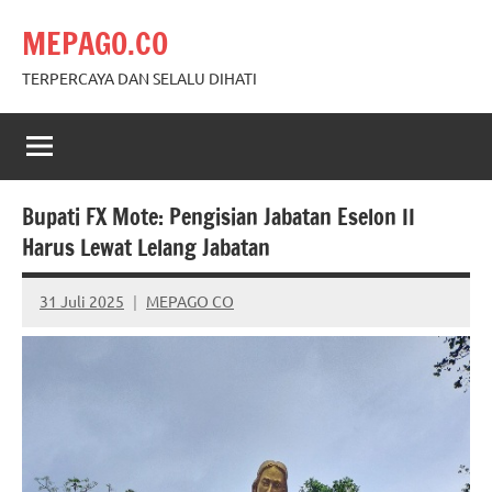
Skip
MEPAGO.CO
to
content
TERPERCAYA DAN SELALU DIHATI
Bupati FX Mote: Pengisian Jabatan Eselon II
Harus Lewat Lelang Jabatan
31 Juli 2025
MEPAGO CO
No
comments