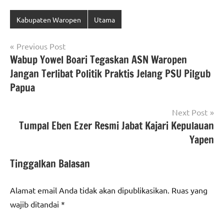
Kabupaten Waropen
Utama
Navigasi
Previous Post
Wabup Yowel Boari Tegaskan ASN Waropen
pos
Jangan Terlibat Politik Praktis Jelang PSU Pilgub
Papua
Next Post
Tumpal Eben Ezer Resmi Jabat Kajari Kepulauan
Yapen
Tinggalkan Balasan
Alamat email Anda tidak akan dipublikasikan.
Ruas yang
wajib ditandai
*