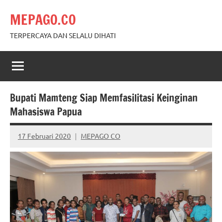
Skip
MEPAGO.CO
to
content
TERPERCAYA DAN SELALU DIHATI
Bupati Mamteng Siap Memfasilitasi Keinginan
Mahasiswa Papua
17 Februari 2020
MEPAGO CO
No
comments