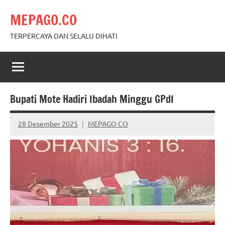
Skip
MEPAGO.CO
to
content
TERPERCAYA DAN SELALU DIHATI
Bupati Mote Hadiri Ibadah Minggu GPdI
28 Desember 2025
MEPAGO CO
No
comments