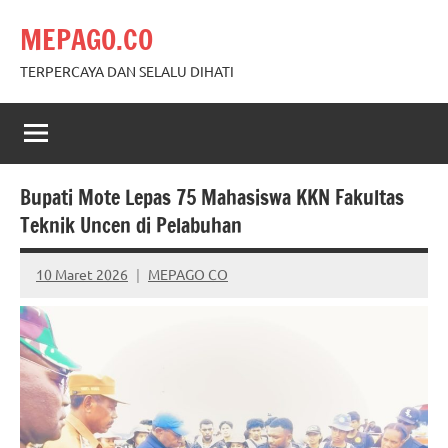
Skip
MEPAGO.CO
to
content
TERPERCAYA DAN SELALU DIHATI
Bupati Mote Lepas 75 Mahasiswa KKN Fakultas
Teknik Uncen di Pelabuhan
10 Maret 2026
MEPAGO CO
No
comments