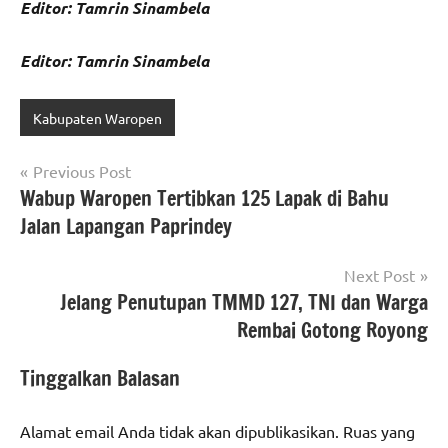
Editor: Tamrin Sinambela
Editor: Tamrin Sinambela
Kabupaten Waropen
Navigasi
Previous Post
Wabup Waropen Tertibkan 125 Lapak di Bahu
pos
Jalan Lapangan Paprindey
Next Post
Jelang Penutupan TMMD 127, TNI dan Warga
Rembai Gotong Royong
Tinggalkan Balasan
Alamat email Anda tidak akan dipublikasikan.
Ruas yang