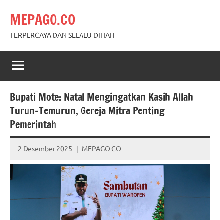
Skip
MEPAGO.CO
to
content
TERPERCAYA DAN SELALU DIHATI
Bupati Mote: Natal Mengingatkan Kasih Allah
Turun-Temurun, Gereja Mitra Penting
Pemerintah
2 Desember 2025
MEPAGO CO
No
comments