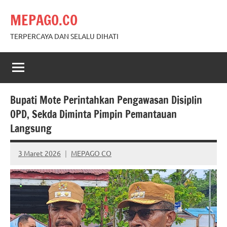
Skip
MEPAGO.CO
to
content
TERPERCAYA DAN SELALU DIHATI
Bupati Mote Perintahkan Pengawasan Disiplin
OPD, Sekda Diminta Pimpin Pemantauan
Langsung
3 Maret 2026
MEPAGO CO
No
comments