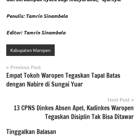
Penulis: Tamrin Sinambela
Editor: Tamrin Sinambela
Kabupaten Waropen
Navigasi
Previous Post
Empat Tokoh Waropen Tegaskan Tapal Batas
pos
dengan Nabire di Sungai Yuar
Next Post
13 CPNS Dinkes Absen Apel, Kadinkes Waropen
Tegaskan Disiplin Tak Bisa Ditawar
Tinggalkan Balasan